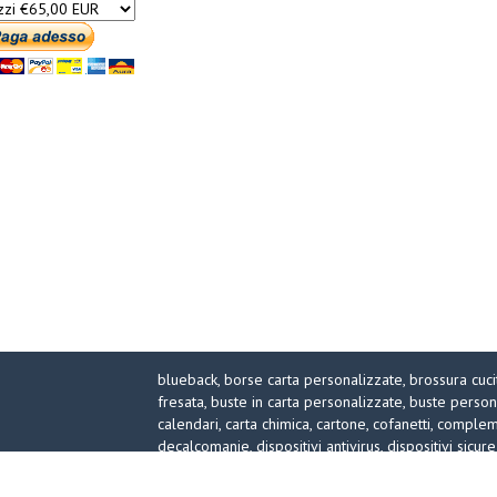
blueback,
borse carta personalizzate,
brossura cuci
fresata,
buste in carta personalizzate,
buste person
calendari,
carta chimica,
cartone,
cofanetti,
compleme
decalcomanie,
dispositivi antivirus,
dispositivi sicur
fustelle speciali,
illuminazione,
microonda,
packagi
progettazione grafica,
promo,
protezioni covid,
pun