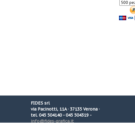
FIDES srl
via Pacinotti, 11A · 37135 Verona ·
tel. 045 504140 - 045 504319 -
info@fides-grafica.it
P. IVA 02574380230
Registro imprese di Verona N. 39070/1996