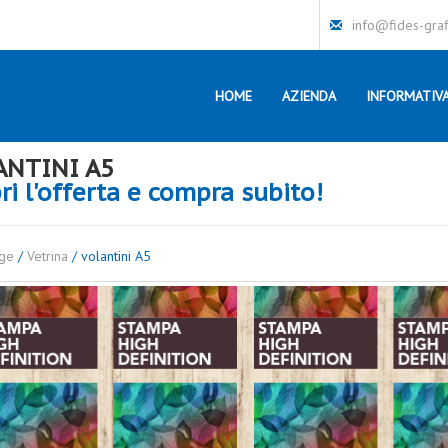
info@fides-grafi
HOME
AZIENDA
INFORMATIVA
ANTINI A5
ri l'offerta e compra subito!
ge
/
Vetrina
/ volantini A5