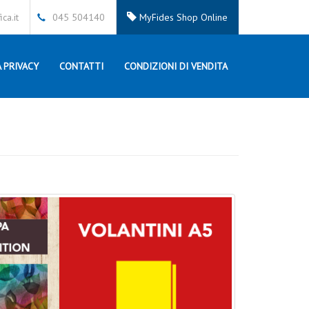
ca.it
045 504140
MyFides Shop Online
 PRIVACY
CONTATTI
CONDIZIONI DI VENDITA