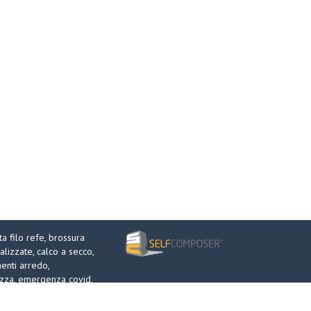
ta filo refe,
brossura
alizzate,
calco a secco,
nti arredo,
ezza,
emergenza covid,
ng,
prespaziati,
to metallico,
pvc,
roll up,