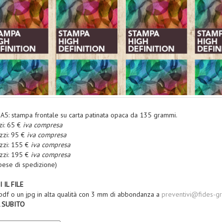
i A5: stampa frontale su carta patinata opaca da 135 grammi.
i: 65 €
iva compresa
zi: 95 €
iva compresa
zzi: 155 €
iva compresa
zzi: 195 €
iva compresa
pese di spedizione)
IL FILE
 pdf o un jpg in alta qualità con 3 mm di abbondanza a
preventivi@fides-gra
 SUBITO